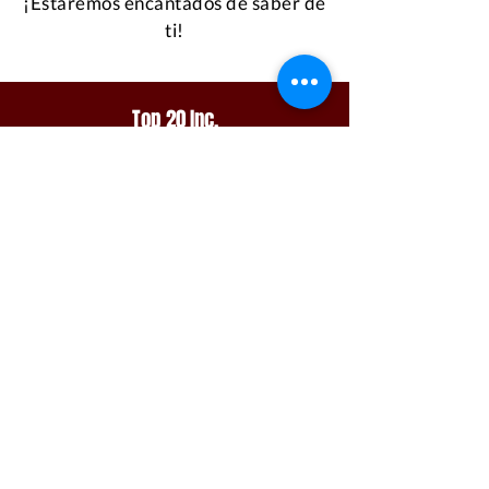
¡Estaremos encantados de saber de
ti!
Top 20 Inc.
Casa
Acerca de
Programas
Galería
Noticias
Donar
Síguenos