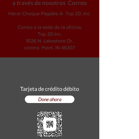
a través de nosotros Correo
Hacer Cheque Pagable A Top 20, Inc.
Correo a la sede de la oficina:
Top 20 Inc.
1026 N. Lakeshore Dr.
corona Point, IN 46307
Tarjeta de crédito débito
Done ahora